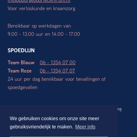
Voor verloskunde en kraamzorg
Bereikbaar op werkdagen van
9.00 - 13.00 uur en 14.00 - 17.00
SPOEDLIJN
Team Blauw
06 - 1354 07 00
Team Roze
06 - 1354 07 07
24 uur per dag bereikbaar voor bevallingen of
spoedgevallen
Werkgebieden
Algemene voorwaarden
Privacy verklaring
Disclaimer
We gebruiken cookies om onze site meer
Website ontwerp en realisatie:
Stdesign Branding Studio
gebruiksvriendelijk te maken.
Meer info