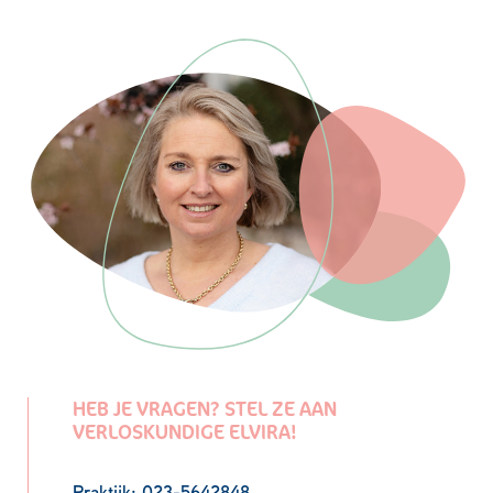
HEB JE VRAGEN? STEL ZE AAN
VERLOSKUNDIGE ELVIRA!
Praktijk: 023-5642848