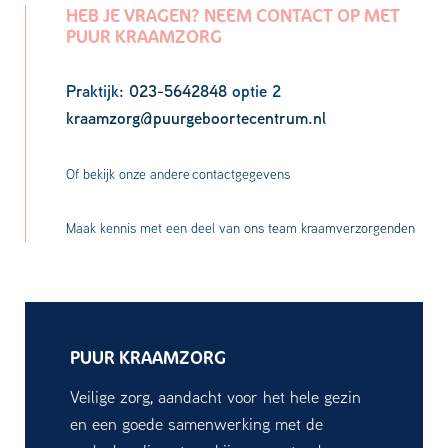
HEB JE VRAGEN? NEEM CONTACT OP MET
PUUR KRAAMZORG
Praktijk:
023-5642848
optie 2
kraamzorg@puurgeboortecentrum.nl
Of bekijk onze andere
contactgegevens
Maak kennis met een deel van
ons team kraamverzorgenden
PUUR KRAAMZORG
Veilige zorg, aandacht voor het hele gezin
en een goede samenwerking met de