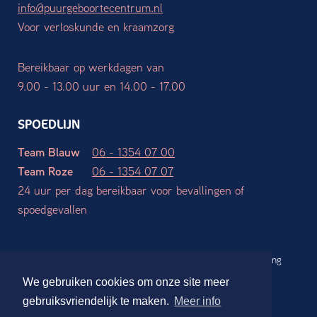
info@puurgeboortecentrum.nl
Voor verloskunde en kraamzorg
Bereikbaar op werkdagen van
9.00 - 13.00 uur en 14.00 - 17.00
SPOEDLIJN
Team Blauw
06 - 1354 07 00
Team Roze
06 - 1354 07 07
24 uur per dag bereikbaar voor bevallingen of
spoedgevallen
Werkgebieden
Algemene voorwaarden
Privacy verklaring
Disclaimer
We gebruiken cookies om onze site meer
Website ontwerp en realisatie:
Stdesign Branding Studio
gebruiksvriendelijk te maken.
Meer info