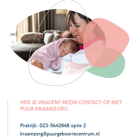
HEB JE VRAGEN? NEEM CONTACT OP MET
PUUR KRAAMZORG
Praktijk:
023-5642848
optie 2
kraamzorg@puurgeboortecentrum.nl