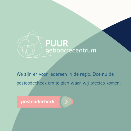
We zijn er voor iedereen in de regio. Doe nu de
postcodecheck om te zien waar wij precies komen.
postcodecheck