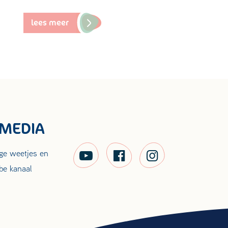
lees meer
 MEDIA
ige weetjes en
be kanaal