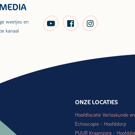
 MEDIA
ige weetjes en
be kanaal
ONZE LOCATIES
Hoofdlocatie Verloskunde en
Echoscopie - Hoofddorp
PUUR Kraamzorg - Hoofddo