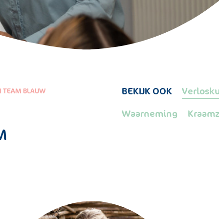
BEKIJK OOK
Verlosk
N TEAM BLAUW
Waarneming
Kraamz
M