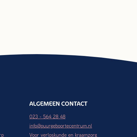
ALGEMEEN CONTACT
023 - 564 28 48
info@puurgeboortecentrum.nl
rp
Voor verloskunde en kraamzorg