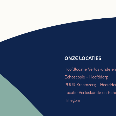
ONZE LOCATIES
Hoofdlocatie Verloskunde en
Echoscopie - Hoofddorp
PUUR Kraamzorg - Hoofddo
Locatie Verloskunde en Ech
Hillegom