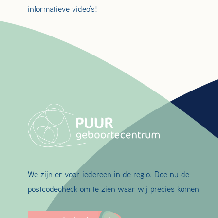
informatieve video's!
We zijn er voor iedereen in de regio. Doe nu de
postcodecheck om te zien waar wij precies komen.