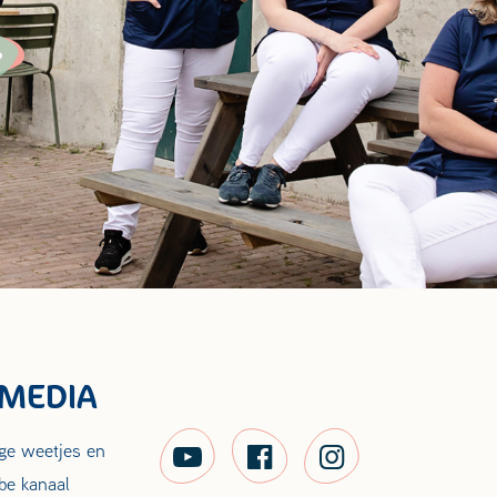
 MEDIA
ige weetjes en
be kanaal