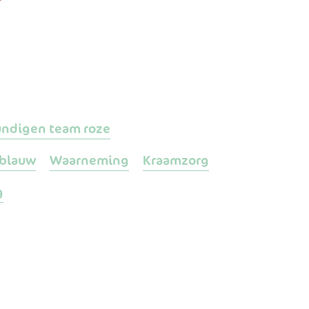
undigen team roze
 blauw
Waarneming
Kraamzorg
g