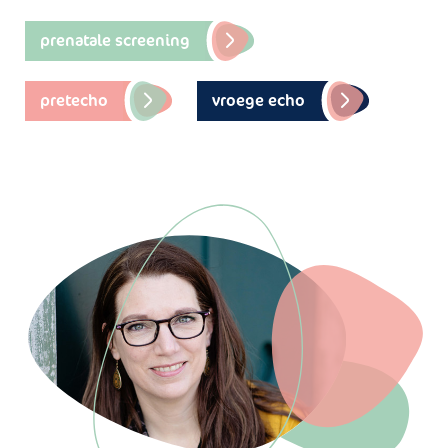
prenatale screening
pretecho
vroege echo